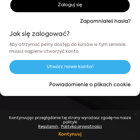
Zaloguj się
Zapomniałeś hasła?
Jak się zalogować?
Aby otrzymać pełny dostęp do kursów w tym serwisie,
musisz najpierw utworzyć konto.
Utwórz nowe konto!
Powiadomienie o plikach cookie
x
Kontynuując przeglądanie tej strony wyrażasz zgodę na nasze
polityki
Regulamin
Polityka prywatności
Kontynuuj