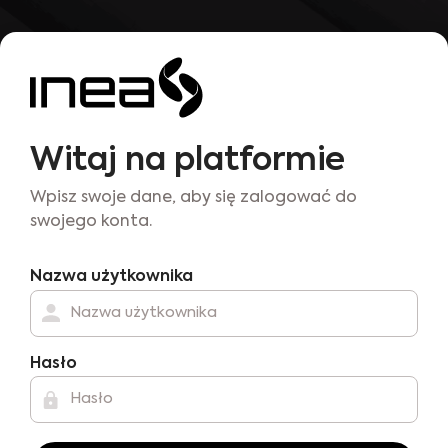
Przejdź do głównej zawartości
Zaloguj do Platforma INEA
Witaj na platformie
Wpisz swoje dane, aby się zalogować do
swojego konta.
Pomiń tworzenie nowego konta
Nazwa użytkownika
Hasło